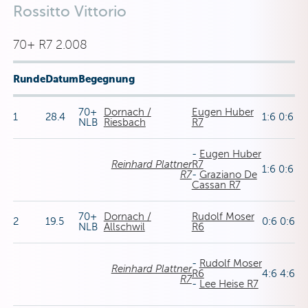
Rossitto Vittorio
70+ R7 2.008
Runde
Datum
Begegnung
70+
Dornach /
Eugen Huber
1
28.4
1:6 0:6
NLB
Riesbach
R7
-
Eugen Huber
Reinhard Plattner
R7
1:6 0:6
R7
-
Graziano De
Cassan R7
70+
Dornach /
Rudolf Moser
2
19.5
0:6 0:6
NLB
Allschwil
R6
-
Rudolf Moser
Reinhard Plattner
R6
4:6 4:6
R7
-
Lee Heise R7