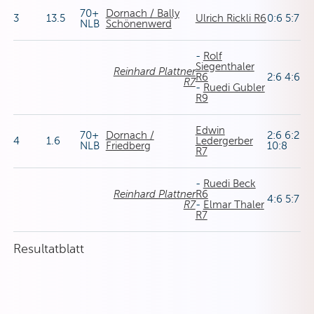
70+
Dornach / Bally
3
13.5
Ulrich Rickli R6
0:6 5:7
NLB
Schönenwerd
-
Rolf
Siegenthaler
Reinhard Plattner
R6
2:6 4:6
R7
-
Ruedi Gubler
R9
Edwin
70+
Dornach /
2:6 6:2
4
1.6
Ledergerber
NLB
Friedberg
10:8
R7
-
Ruedi Beck
Reinhard Plattner
R6
4:6 5:7
R7
-
Elmar Thaler
R7
Resultatblatt