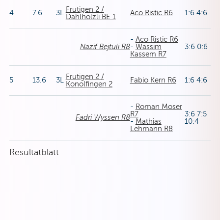
Frutigen 2 /
4
7.6
3L
Aco Ristic R6
1:6 4:6
Dählhölzli BE 1
-
Aco Ristic R6
Nazif Bejtuli R8
-
Wassim
3:6 0:6
Kassem R7
Frutigen 2 /
5
13.6
3L
Fabio Kern R6
1:6 4:6
Konolfingen 2
-
Roman Moser
R7
3:6 7:5
Fadri Wyssen R8
-
Mathias
10:4
Lehmann R8
Resultatblatt