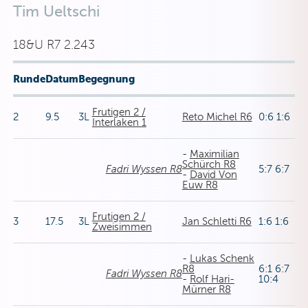
Tim Ueltschi
18&U R7 2.243
Runde
Datum
Begegnung
Frutigen 2 /
2
9.5
3L
Reto Michel R6
0:6 1:6
Interlaken 1
-
Maximilian
Schürch R8
Fadri Wyssen R8
5:7 6:7
-
David Von
Euw R8
Frutigen 2 /
3
17.5
3L
Jan Schletti R6
1:6 1:6
Zweisimmen
-
Lukas Schenk
R8
6:1 6:7
Fadri Wyssen R8
-
Rolf Hari-
10:4
Mürner R8