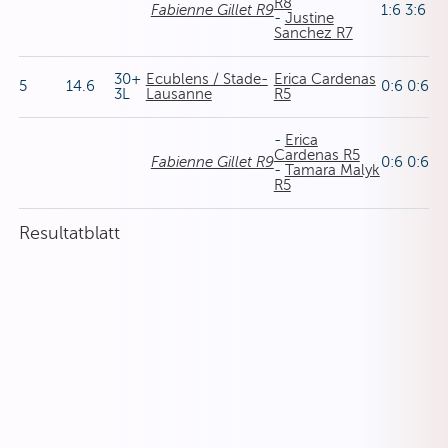
R8
Fabienne Gillet R9
1:6 3:6
-
Justine
Sanchez R7
30+
Ecublens / Stade-
Erica Cardenas
5
14.6
0:6 0:6
3L
Lausanne
R5
-
Erica
Cardenas R5
Fabienne Gillet R9
0:6 0:6
-
Tamara Malyk
R5
Resultatblatt