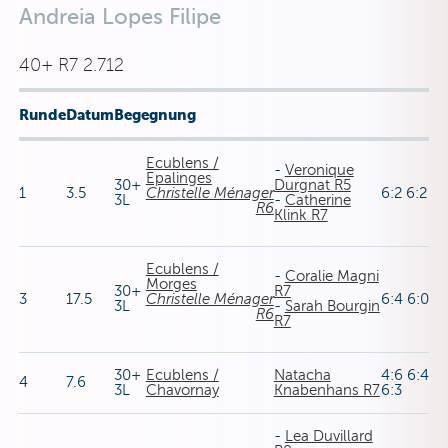
Andreia Lopes Filipe
40+ R7 2.712
Runde
Datum
Begegnung
Ecublens /
-
Veronique
Epalinges
30+
Durgnat R5
1
3.5
Christelle Ménager
6:2 6:2
3L
-
Catherine
R6
Klink R7
Ecublens /
-
Coralie Magni
Morges
30+
R7
3
17.5
Christelle Ménager
6:4 6:0
3L
-
Sarah Bourgin
R6
R7
30+
Ecublens /
Natacha
4:6 6:4
4
7.6
3L
Chavornay
Knabenhans R7
6:3
-
Lea Duvillard