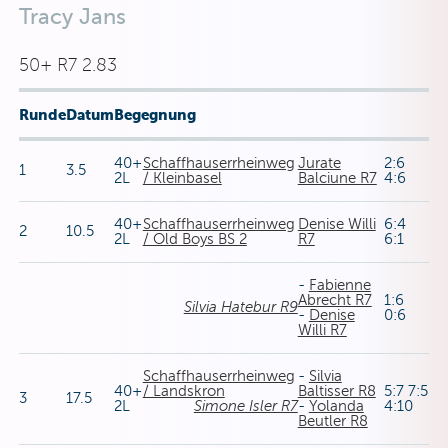
Tracy Jans
50+ R7 2.83
Runde
Datum
Begegnung
40+
Schaffhauserrheinweg
Jurate
2:6
1
3.5
2L
/ Kleinbasel
Balciune R7
4:6
40+
Schaffhauserrheinweg
Denise Willi
6:4
2
10.5
2L
/ Old Boys BS 2
R7
6:1
-
Fabienne
Abrecht R7
1:6
Silvia Hatebur R9
-
Denise
0:6
Willi R7
Schaffhauserrheinweg
-
Silvia
40+
/ Landskron
Baltisser R8
5:7 7:5
3
17.5
2L
Simone Isler R7
-
Yolanda
4:10
Beutler R8