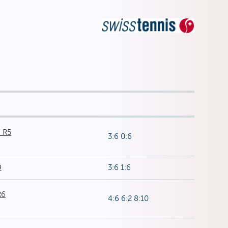
 R5
3:6 0:6
9
3:6 1:6
R6
4:6 6:2 8:10