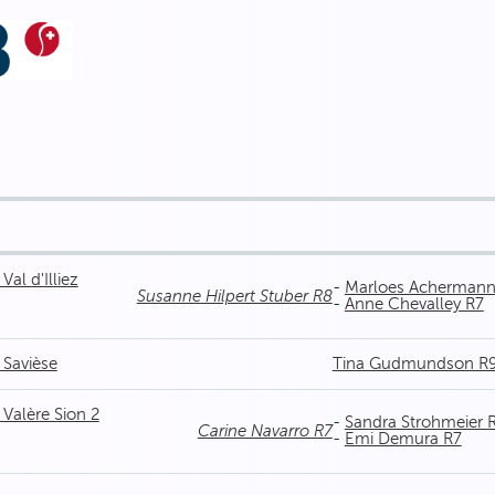
Val d'Illiez
-
Marloes Achermann
Susanne Hilpert Stuber R8
-
Anne Chevalley R7
 Savièse
Tina Gudmundson R
 Valère Sion 2
-
Sandra Strohmeier 
Carine Navarro R7
-
Emi Demura R7