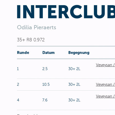
Odilia Pieraerts
35+ R8 0.972
Runde
Datum
Begegnung
Veveysan / 
1
2.5
30+ 2L
2
10.5
30+ 2L
Veveysan /
Veveysan /
4
7.6
30+ 2L