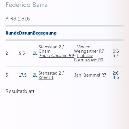
Federico Barra
A R8 1.816
Runde
Datum
Begegnung
Stansstad 2 /
-
Vincent
Cham
Weingartner R7
0:6
2
9.5
2L
Fabio Christen R9
-
Ljubisav
5:7
Burmazovic R9
Stansstad 2 /
2:6
3
17.5
2L
Jan Kremmel R7
Kriens 1
4:6
Resultatblatt