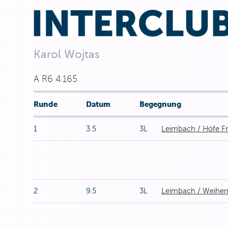
Karol Wojtas
A R6 4.165
Runde
Datum
Begegnung
1
3.5
3L
Leimbach / Höfe F
2
9.5
3L
Leimbach / Weiher