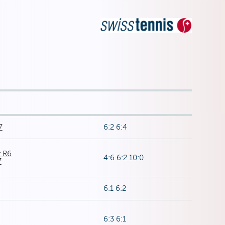
7
6:2 6:4
r R6
4:6 6:2 10:0
7
6:1 6:2
6:3 6:1