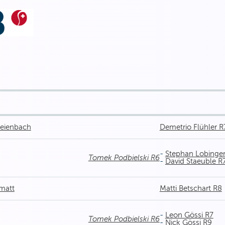
reienbach
Demetrio Flühler R
-
Stephan Lobinge
Tomek Podbielski R6
-
David Staeuble R
matt
Matti Betschart R8
-
Leon Gössi R7
Tomek Podbielski R6
-
Nick Gössi R9