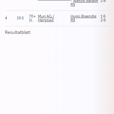
-
Alessio Baratin
2:6
R9
70+
Muri AG /
Hugo Braendle
1:6
4
19.5
1L
Hergiswil
R9
2:6
Resultatblatt