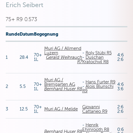
Erich Seibert
75+ R9 0.573
Runde
Datum
Begegnung
Muri AG / Allmend
Luzern
-
Roly Stübi R5
70+
4:6
1
28.4
Gerald Weihrauch
-
Duschan
1L
2:6
R7
Kratochvil R8
Muri AG /
-
Hans Furter R9
70+
Bremgarten AG
4:6
2
5.5
-
Alois Blunschi
1L
Bernhard Huser R8
3:6
R9
70+
Giovanni
2:6
3
12.5
Muri AG / Melide
1L
Cattaneo R9
2:6
-
Henrik
Ehrnrooth R8
0:6
Bernhard Huser R8