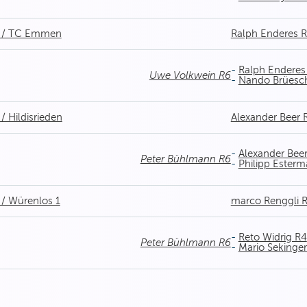
h / TC Emmen
Ralph Enderes 
-
Ralph Enderes
Uwe Volkwein R6
-
Nando Brüesc
/ Hildisrieden
Alexander Beer 
-
Alexander Bee
Peter Bühlmann R6
-
Philipp Ester
 / Würenlos 1
marco Renggli 
-
Reto Widrig R4
Peter Bühlmann R6
-
Mario Sekinge