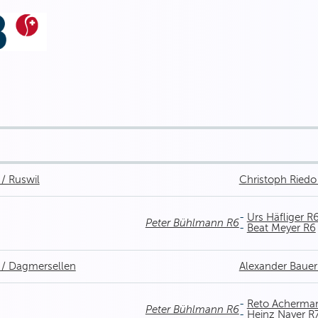
/ Ruswil
Christoph Riedo
-
Urs Häfliger R
Peter Bühlmann R6
-
Beat Meyer R6
 / Dagmersellen
Alexander Bauer
-
Reto Acherma
Peter Bühlmann R6
-
Heinz Nayer R