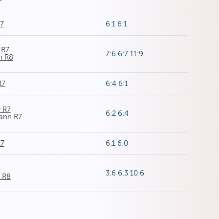
R7
6:1 6:1
 R7
7:6 6:7 11:9
h R8
R7
6:4 6:1
r R7
6:2 6:4
mann R7
R7
6:1 6:0
3:6 6:3 10:6
r R8