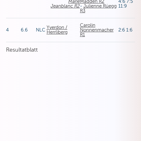
Marie
Madden R2
4:6 7:5
Jeanblanc R2
-
Julienne Rüegg
11:9
R3
Carolin
Yverdon /
4
6.6
NLC
Nonnenmacher
2:6 1:6
Herrliberg
R1
Resultatblatt