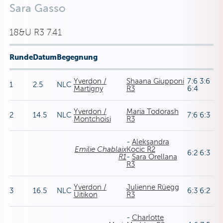
Sara Gasso
18&U R3 7.41
Runde
Datum
Begegnung
Yverdon /
Shaana Giupponi
7:6 3:6
1
2.5
NLC
Martigny
R3
6:4
Yverdon /
Maria Todorash
2
14.5
NLC
7:6 6:3
Montchoisi
R3
-
Aleksandra
Emilie Chablaix
Kocic R2
6:2 6:3
R1
-
Sara Orellana
R3
Yverdon /
Julienne Rüegg
3
16.5
NLC
6:3 6:2
Uitikon
R3
-
Charlotte