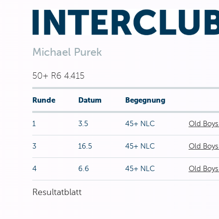
Michael Purek
50+ R6 4.415
Runde
Datum
Begegnung
1
3.5
45+ NLC
Old Boys
3
16.5
45+ NLC
Old Boys
4
6.6
45+ NLC
Old Boys
Resultatblatt