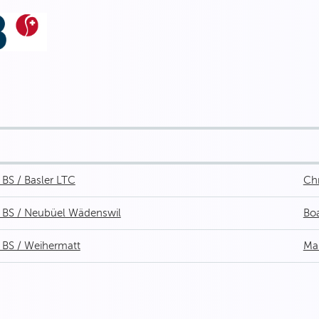
 BS / Basler LTC
Chr
 BS / Neubüel Wädenswil
Bo
 BS / Weihermatt
Mar