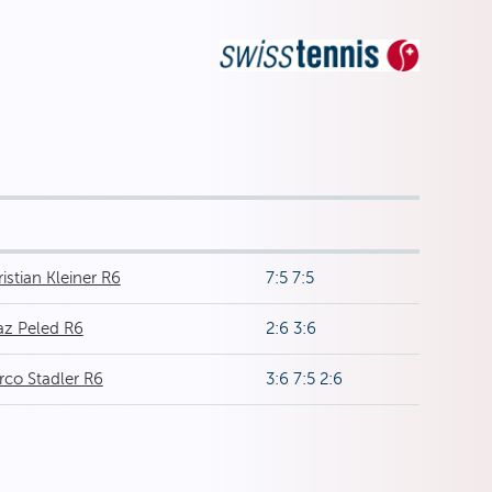
istian Kleiner R6
7:5 7:5
az Peled R6
2:6 3:6
co Stadler R6
3:6 7:5 2:6