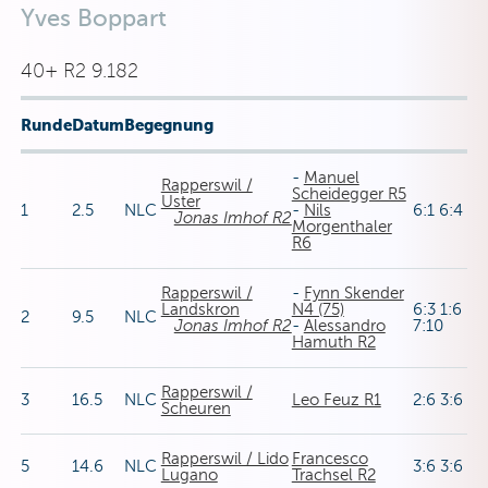
Yves Boppart
40+ R2 9.182
Runde
Datum
Begegnung
-
Manuel
Rapperswil /
Scheidegger R5
Uster
1
2.5
NLC
-
Nils
6:1 6:4
Jonas Imhof R2
Morgenthaler
R6
Rapperswil /
-
Fynn Skender
Landskron
N4 (75)
6:3 1:6
2
9.5
NLC
Jonas Imhof R2
-
Alessandro
7:10
Hamuth R2
Rapperswil /
3
16.5
NLC
Leo Feuz R1
2:6 3:6
Scheuren
Rapperswil / Lido
Francesco
5
14.6
NLC
3:6 3:6
Lugano
Trachsel R2