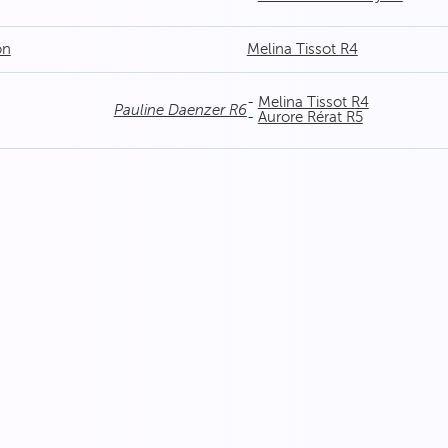
on
Melina Tissot R4
-
Melina Tissot R4
Pauline Daenzer R6
-
Aurore Rérat R5