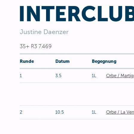
Justine Daenzer
35+ R3 7.469
Runde
Datum
Begegnung
1
3.5
1L
Orbe / Martig
2
10.5
1L
Orbe / La Ve