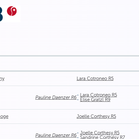
ny
Lara Cotroneo R5
-
Lara Cotroneo R5
Pauline Daenzer R6
-
Elise Gratzl R9
noge
Joelle Corthesy R5
-
Joelle Corthesy R5
Pauline Daenzer R6
-
Sandrine Corthésy R7