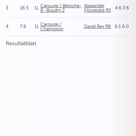
Carouge / Béroche-
Alexander
3
16.5
1L
4:6 3:6
B.-Boudry 2
Fitzgerald R5
Carouge /
4
7.6
1L
David Rey R8
6:1 6:0
Chamoson
Resultatblatt