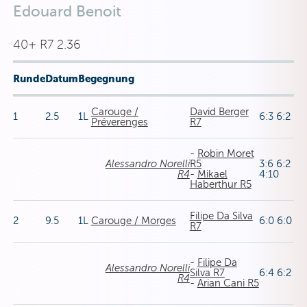
Edouard Benoit
40+ R7 2.36
Runde
Datum
Begegnung
Carouge /
David Berger
1
2.5
1L
6:3 6:2
Préverenges
R7
-
Robin Moret
Alessandro Norelli
R5
3:6 6:2
R4
-
Mikael
4:10
Haberthur R5
Filipe Da Silva
2
9.5
1L
Carouge / Morges
6:0 6:0
R7
-
Filipe Da
Alessandro Norelli
Silva R7
6:4 6:2
R4
-
Arian Cani R5