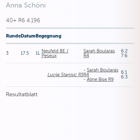
Anna Schöni
40+ R6 4.196
Runde
Datum
Begegnung
Neufeld BE /
Sarah Boularas
6:2
3
17.5
1L
Peseux
R4
7:6
-
Sarah Boularas
6:1
Lucija Stanisic R5
R4
6:3
-
Aline Bise R9
Resultatblatt