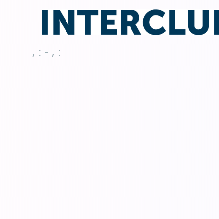
, : - , :