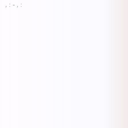
, : - , :