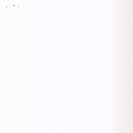
, : - , :