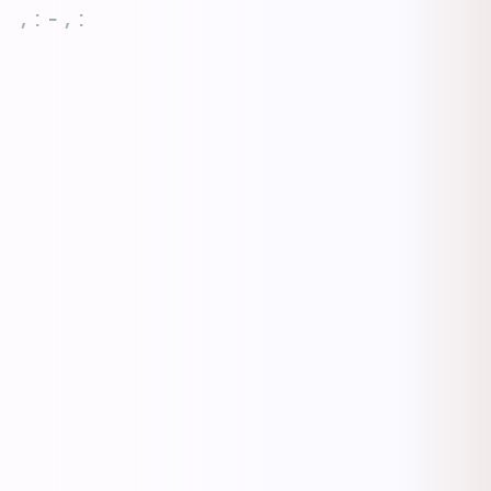
, : - , :