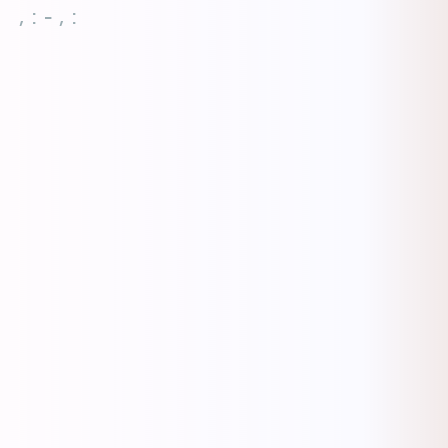
, : - , :