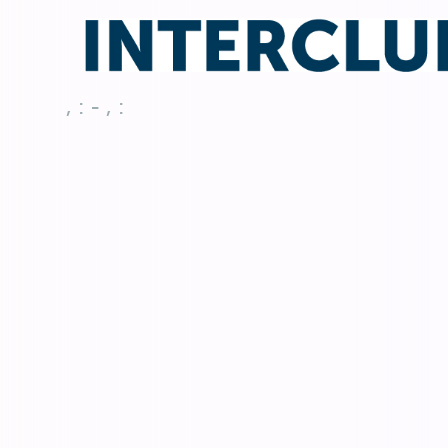
, : - , :