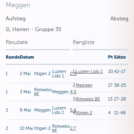
Meggen
Aufstieg
Abstieg
1L Herren - Gruppe 35
Resultate
Rangliste
Runde
Datum
Pt
Sätze
Luzern
1
Luzern Lido 1
20
42-17
1
2 Mai
Ittigen 2
0:9
Lido 1
2
Meggen
17
38-25
Rotweiss
1
3 Mai
Meggen
4:5
BE
3
Rotweiss BE
13
27-28
Luzern
2
9 Mai
Meggen
5:4
Lido 1
4
Ittigen 2
4
11-48
Rotweiss
2
10 Mai
Ittigen 2
2:7
BE