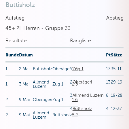
Buttisholz
Aufstieg
Abstieg
45+ 2L Herren - Gruppe 33
Resultate
Rangliste
Runde
Datum
Pt
Sätze
1
2 Mai
Buttisholz
Oberägeri
1
1:6
Zug 1
17
35-11
Allmend
2
Oberägeri
13
29-19
1
3 Mai
Zug 1
2:5
Luzern
3
Allmend Luzern
8
19-28
2
9 Mai
Oberägeri
Zug 1
1:6
4
Buttisholz
4
12-37
Allmend
2
9 Mai
Buttisholz
5:2
Luzern