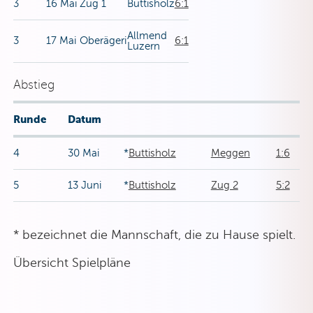
3
16 Mai
Zug 1
Buttisholz
6:1
Allmend
3
17 Mai
Oberägeri
6:1
Luzern
Abstieg
Runde
Datum
4
30 Mai
*
Buttisholz
Meggen
1:6
5
13 Juni
*
Buttisholz
Zug 2
5:2
* bezeichnet die Mannschaft, die zu Hause spielt.
Übersicht Spielpläne