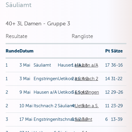
Säuliamt
40+ 3L Damen - Gruppe 3
Resultate
Rangliste
Runde
Datum
Pt
Sätze
1
3 Mai
Säuliamt
Hausen a/A
1
Hausen a/A
1:5
17
36-16
1
3 Mai
Engstringen
Uetikon a.S.
2
Itschnach 2
4:2
14
31-22
2
9 Mai
Hausen a/A
Uetikon a.S.
3
Engstringen
4:2
12
29-26
2
10 Mai
Itschnach 2
Säuliamt
4
Uetikon a.S.
5:1
11
23-29
3
17 Mai
Engstringen
Itschnach 2
5
Säuliamt
3:3
6
13-39