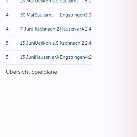
3
23 Mai
Uetikon a.S.
Säuliamt
5:1
4
30 Mai
Säuliamt
Engstringen
3:3
4
7 Juni
Itschnach 2
Hausen a/A
2:4
5
13 Juni
Uetikon a.S.
Itschnach 2
2:4
5
13 Juni
Hausen a/A
Engstringen
4:2
Übersicht Spielpläne