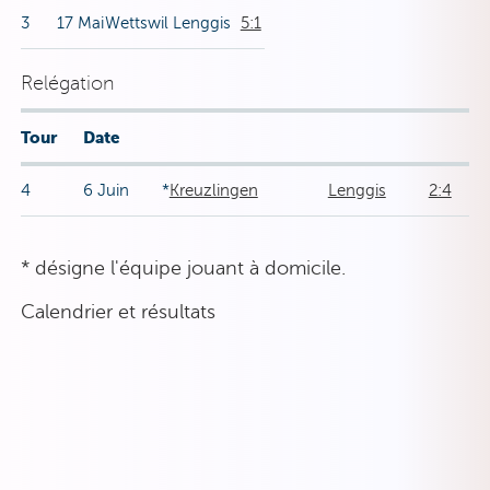
3
17 Mai
Wettswil
Lenggis
5:1
Relégation
Tour
Date
4
6 Juin
*
Kreuzlingen
Lenggis
2:4
* désigne l'équipe jouant à domicile.
Calendrier et résultats