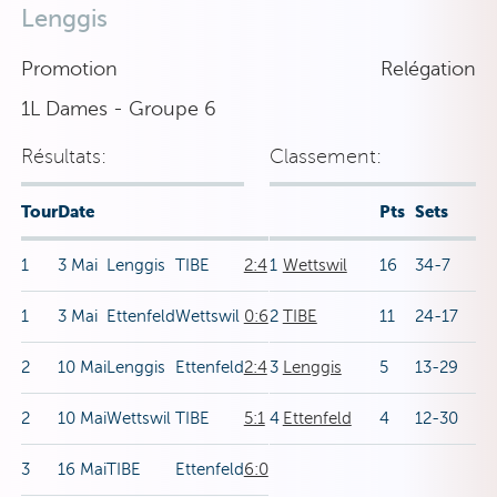
Lenggis
Promotion
Relégation
1L Dames - Groupe 6
Résultats:
Classement:
Tour
Date
Pts
Sets
1
3 Mai
Lenggis
TIBE
2:4
1
Wettswil
16
34-7
1
3 Mai
Ettenfeld
Wettswil
0:6
2
TIBE
11
24-17
2
10 Mai
Lenggis
Ettenfeld
2:4
3
Lenggis
5
13-29
2
10 Mai
Wettswil
TIBE
5:1
4
Ettenfeld
4
12-30
3
16 Mai
TIBE
Ettenfeld
6:0