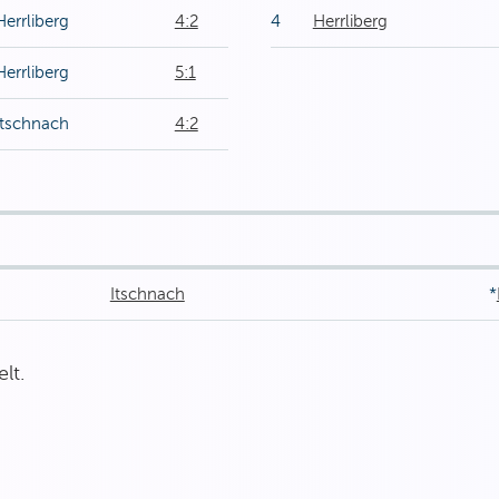
Herrliberg
4:2
4
Herrliberg
Herrliberg
5:1
Itschnach
4:2
Itschnach
*
lt.