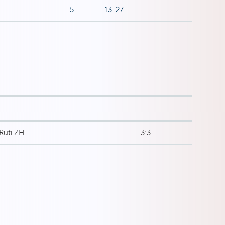
5
13-27
Rüti ZH
3:3