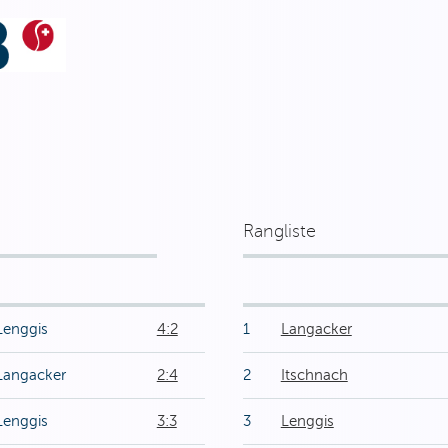
Rangliste
Lenggis
4:2
1
Langacker
Langacker
2:4
2
Itschnach
Lenggis
3:3
3
Lenggis