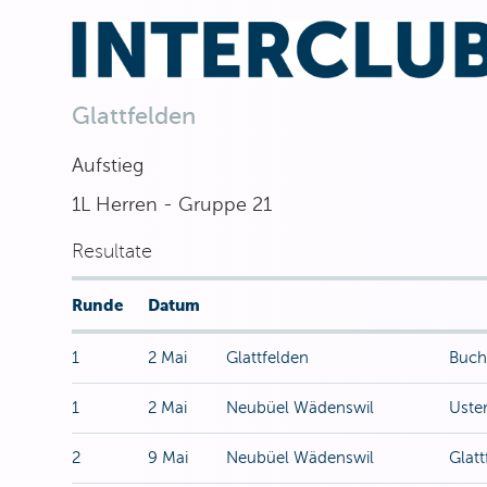
Glattfelden
Aufstieg
1L Herren - Gruppe 21
Resultate
Runde
Datum
1
2 Mai
Glattfelden
Buch
1
2 Mai
Neubüel Wädenswil
Uste
2
9 Mai
Neubüel Wädenswil
Glatt