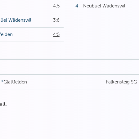
r
4:5
4
Neubüel Wädenswil
üel Wädenswil
3:6
felden
4:5
*
Glattfelden
Falkensteig SG
lt.