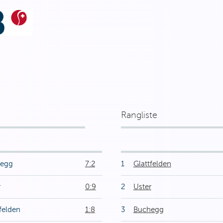
Rangliste
egg
7:2
1
Glattfelden
r
0:9
2
Uster
felden
1:8
3
Buchegg