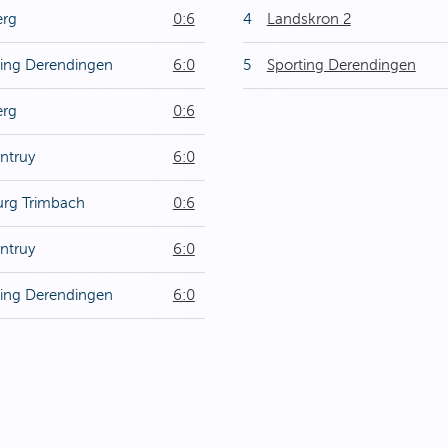
erg
0:6
4
Landskron 2
ting Derendingen
6:0
5
Sporting Derendingen
erg
0:6
ntruy
6:0
urg Trimbach
0:6
ntruy
6:0
ting Derendingen
6:0