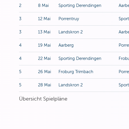
2
8 Mai
Sporting Derendingen
Aarb
3
12 Mai
Porrentruy
Spor
3
13 Mai
Landskron 2
Aarb
4
19 Mai
Aarberg
Porre
4
22 Mai
Sporting Derendingen
Frob
5
26 Mai
Froburg Trimbach
Porre
5
28 Mai
Landskron 2
Spor
Übersicht Spielpläne