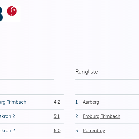
Rangliste
urg Trimbach
4:2
1
Aarberg
skron 2
5:1
2
Froburg Trimbach
skron 2
6:0
3
Porrentruy