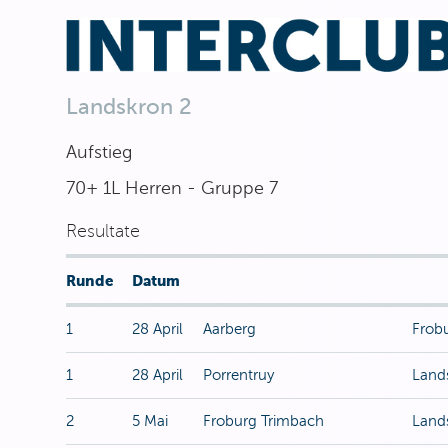
Landskron 2
Aufstieg
70+ 1L Herren - Gruppe 7
Resultate
Runde
Datum
1
28 April
Aarberg
Frob
1
28 April
Porrentruy
Land
2
5 Mai
Froburg Trimbach
Land