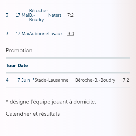
Béroche-
3
17 Mai
B.-
Naters
7:2
Boudry
3
17 Mai
Aubonne
Lavaux
9:0
Promotion
Tour
Date
4
7 Juin
*
Stade-Lausanne
Béroche-B.-Boudry
7:2
* désigne l'équipe jouant à domicile.
Calendrier et résultats