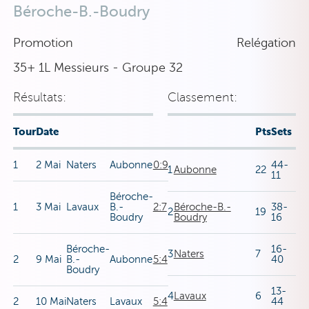
Béroche-B.-Boudry
Promotion
Relégation
35+ 1L Messieurs - Groupe 32
Résultats:
Classement:
Tour
Date
Pts
Sets
1
2 Mai
Naters
Aubonne
0:9
44-
1
Aubonne
22
11
Béroche-
1
3 Mai
Lavaux
B.-
2:7
Béroche-B.-
38-
2
19
Boudry
Boudry
16
Béroche-
16-
3
Naters
7
2
9 Mai
B.-
Aubonne
5:4
40
Boudry
13-
4
Lavaux
6
2
10 Mai
Naters
Lavaux
5:4
44