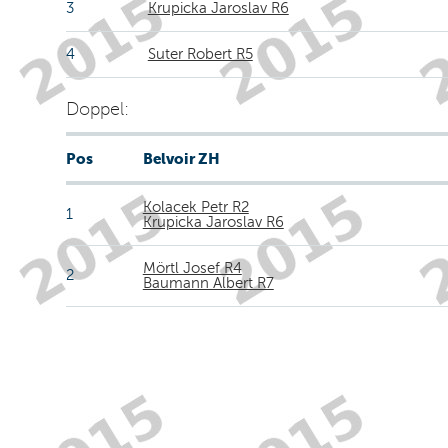
3
Krupicka Jaroslav R6
4
Suter Robert R5
Doppel:
Pos
Belvoir ZH
Kolacek Petr R2
1
Krupicka Jaroslav R6
Mörtl Josef R4
2
Baumann Albert R7