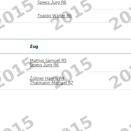
Spiess Jürg R6
Toaldo Walter R6
Zug
Mathys Samuel R5
Spiess Jürg R6
Zöllner Hanns R4
Thalmann Michael R7