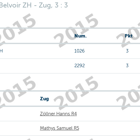
lvoir ZH - Zug, 3 : 3
Num.
Pkt
ZH
1026
3
2292
3
Zug
Zöllner Hanns R4
Mathys Samuel R5