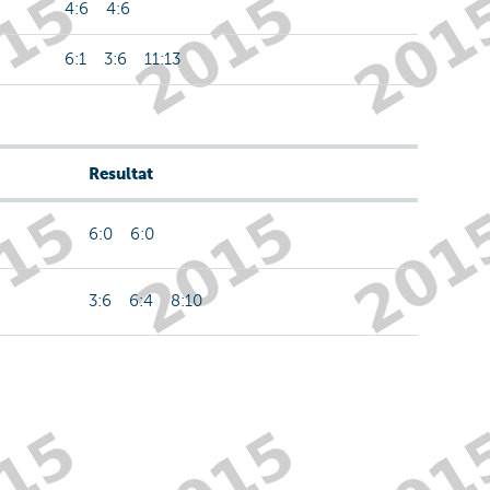
4:6 4:6
6:1 3:6 11:13
Resultat
6:0 6:0
3:6 6:4 8:10