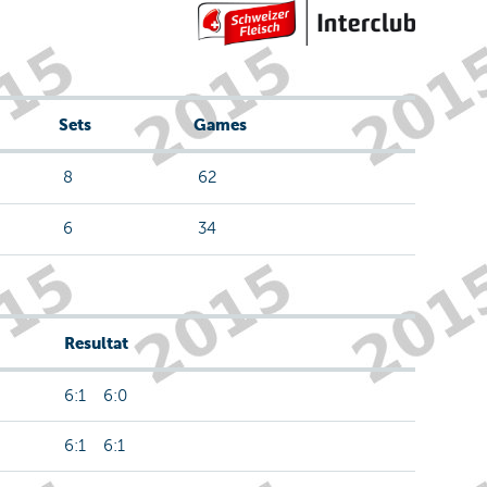
Sets
Games
8
62
6
34
Resultat
6:1 6:0
6:1 6:1