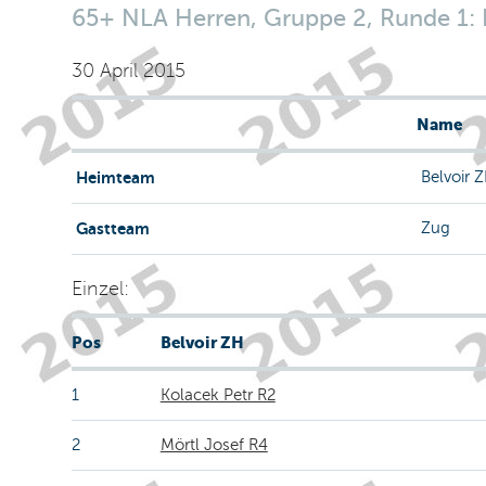
65+ NLA Herren, Gruppe 2, Runde 1: Be
30 April 2015
Name
Heimteam
Belvoir 
Gastteam
Zug
Einzel:
Pos
Belvoir ZH
1
Kolacek Petr R2
2
Mörtl Josef R4