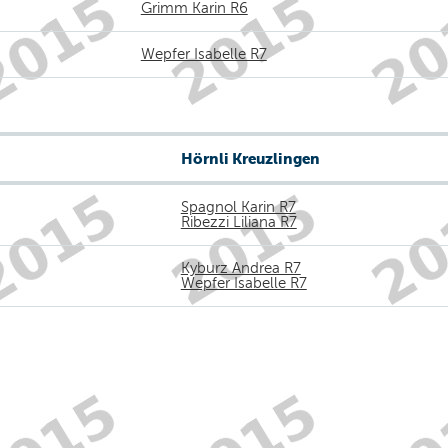
Grimm Karin R6
Wepfer Isabelle R7
Hörnli Kreuzlingen
Spagnol Karin R7
Ribezzi Liliana R7
Kyburz Andrea R7
Wepfer Isabelle R7