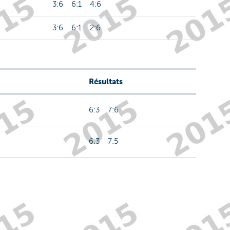
3:6 6:1 4:6
3:6 6:1 2:6
Résultats
6:3 7:6
6:3 7:5