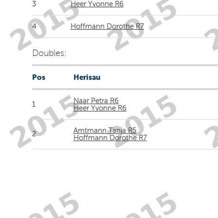
3
Heer Yvonne R6
4
Hoffmann Dorothe R7
Doubles:
Pos
Herisau
Naar Petra R6
1
Heer Yvonne R6
Amtmann Tanja R5
2
Hoffmann Dorothe R7