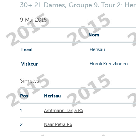
30+ 2L Dames, Groupe 9, Tour 2: Heris
9 Mai 2015
Nom
Local
Herisau
Visiteur
Hörnli Kreuzlingen
Simples:
Pos
Herisau
1
Amtmann Tanja R5
2
Naar Petra R6