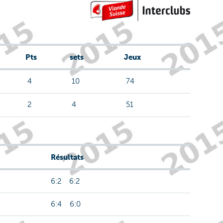
Pts
sets
Jeux
4
10
74
2
4
51
Résultats
6:2 6:2
6:4 6:0