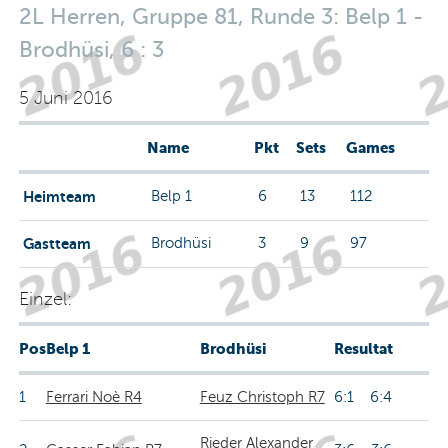
2L Herren, Gruppe 81, Runde 3: Belp 1 -
Brodhüsi, 6 : 3
5 Juni 2016
Name
Pkt
Sets
Games
Heimteam
Belp 1
6
13
112
Gastteam
Brodhüsi
3
9
97
Einzel:
Pos
Belp 1
Brodhüsi
Resultat
1
Ferrari Noè R4
Feuz Christoph R7
6:1 6:4
Rieder Alexander