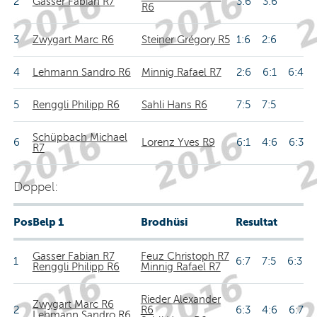
2
Gasser Fabian R7
3:6 3:6
R6
3
Zwygart Marc R6
Steiner Grégory R5
1:6 2:6
4
Lehmann Sandro R6
Minnig Rafael R7
2:6 6:1 6:4
5
Renggli Philipp R6
Sahli Hans R6
7:5 7:5
Schüpbach Michael
6
Lorenz Yves R9
6:1 4:6 6:3
R7
Doppel:
Pos
Belp 1
Brodhüsi
Resultat
Gasser Fabian R7
Feuz Christoph R7
1
6:7 7:5 6:3
Renggli Philipp R6
Minnig Rafael R7
Rieder Alexander
Zwygart Marc R6
2
R6
6:3 4:6 6:7
Lehmann Sandro R6