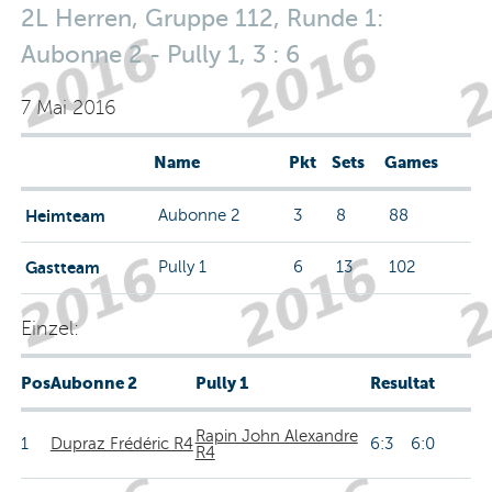
2L Herren, Gruppe 112, Runde 1:
Aubonne 2 - Pully 1, 3 : 6
7 Mai 2016
Name
Pkt
Sets
Games
Heimteam
Aubonne 2
3
8
88
Gastteam
Pully 1
6
13
102
Einzel:
Pos
Aubonne 2
Pully 1
Resultat
Rapin John Alexandre
1
Dupraz Frédéric R4
6:3 6:0
R4