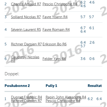
6:2 4:6
2
Charels Arnaud R7
Pescio Christophe R4
4:6
3
Solliard Nicolas R7
Favre Yoann R4
5:7 5:7
6:7 6:1
4
Séverin Laurent R5
Favre Romain R4
6:4
6:4 2:6
5
Richner Damien R7
Eriksson Bo R6
5:7
Cauderay Nicolas
6
Felder Yves R6
3:6 0:6
R8
Doppel:
Pos
Aubonne 2
Pully 1
Resultat
Dupraz Frédéric R4
Rapin John Alexandre R4
1
6:2 6:4
Richner Damien R7
Pescio Christophe R4