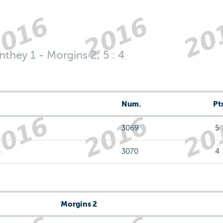
they 1 - Morgins 2, 5 : 4
Num.
Pt
3069
5
3070
4
Morgins 2