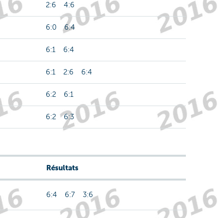
2:6 4:6
6:0 6:4
6:1 6:4
6:1 2:6 6:4
6:2 6:1
6:2 6:3
Résultats
6:4 6:7 3:6