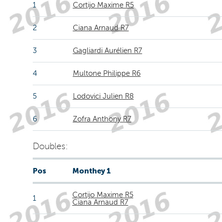
1
Cortijo Maxime R5
2
Ciana Arnaud R7
3
Gagliardi Aurélien R7
4
Multone Philippe R6
5
Lodovici Julien R8
6
Zofra Anthony R7
Doubles:
Pos
Monthey 1
Cortijo Maxime R5
1
Ciana Arnaud R7