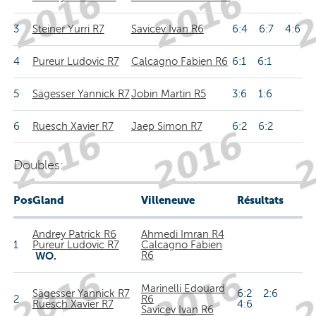
3
Steiner Yurri R7
Savicev Ivan R6
6:4 6:7 4:6
4
Pureur Ludovic R7
Calcagno Fabien R6
6:1 6:1
5
Sägesser Yannick R7
Jobin Martin R5
3:6 1:6
6
Ruesch Xavier R7
Jaep Simon R7
6:2 6:2
Doubles:
Pos
Gland
Villeneuve
Résultats
Andrey Patrick R6
Ahmedi Imran R4
1
Pureur Ludovic R7
Calcagno Fabien
WO.
R6
Marinelli Edouard
Sägesser Yannick R7
6:2 2:6
2
R6
Ruesch Xavier R7
4:6
Savicev Ivan R6