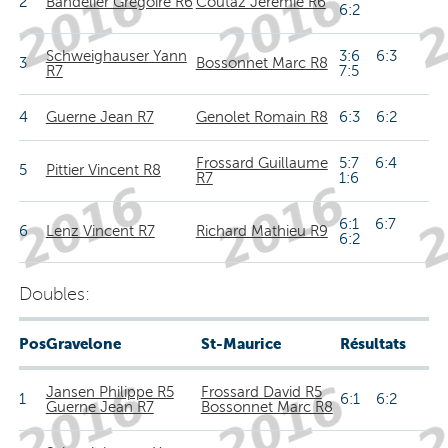
2
Bandelier Grégoire R6
Coutaz Jeremie R6
6:2
Schweighauser Yann
3:6 6:3
3
Bossonnet Marc R8
R7
7:5
4
Guerne Jean R7
Genolet Romain R8
6:3 6:2
Frossard Guillaume
5:7 6:4
5
Pittier Vincent R8
R7
1:6
6:1 6:7
6
Lenz Vincent R7
Richard Mathieu R9
6:2
Doubles:
Pos
Gravelone
St-Maurice
Résultats
Jansen Philippe R5
Frossard David R5
1
6:1 6:2
Guerne Jean R7
Bossonnet Marc R8