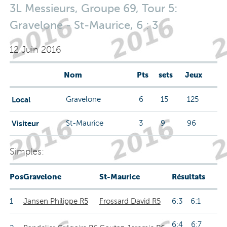
3L Messieurs, Groupe 69, Tour 5:
Gravelone - St-Maurice, 6 : 3
12 Juin 2016
Nom
Pts
sets
Jeux
Local
Gravelone
6
15
125
Visiteur
St-Maurice
3
9
96
Simples:
Pos
Gravelone
St-Maurice
Résultats
1
Jansen Philippe R5
Frossard David R5
6:3 6:1
6:4 6:7