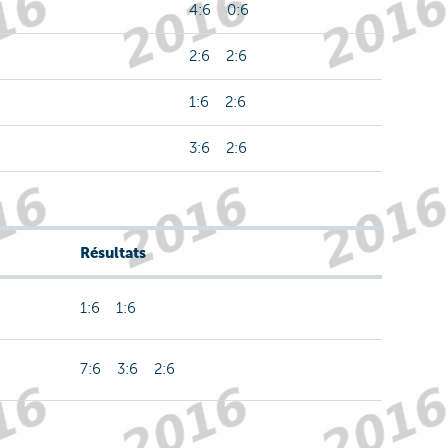
4:6 0:6
2:6 2:6
1:6 2:6
3:6 2:6
Résultats
1:6 1:6
7:6 3:6 2:6