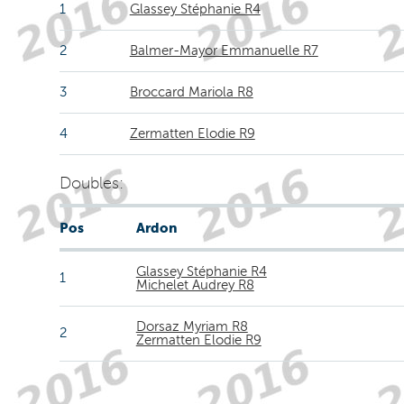
1
Glassey Stéphanie R4
2
Balmer-Mayor Emmanuelle R7
3
Broccard Mariola R8
4
Zermatten Elodie R9
Doubles:
Pos
Ardon
Glassey Stéphanie R4
1
Michelet Audrey R8
Dorsaz Myriam R8
2
Zermatten Elodie R9