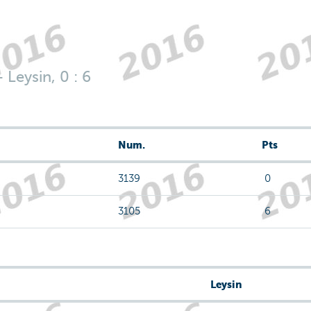
Leysin, 0 : 6
Num.
Pts
3139
0
3105
6
Leysin