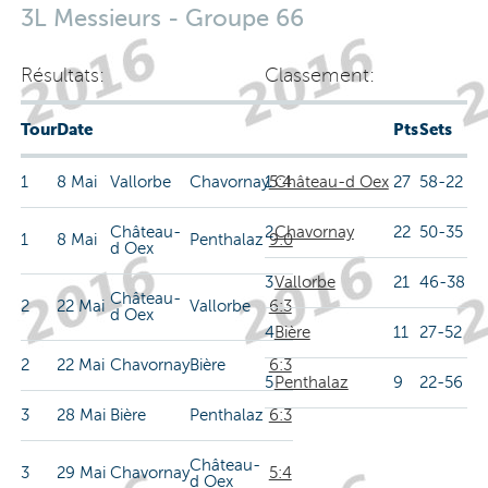
3L Messieurs - Groupe 66
Résultats:
Classement:
Tour
Date
Pts
Sets
1
8 Mai
Vallorbe
Chavornay
1
5:4
Château-d Oex
27
58-22
Château-
2
Chavornay
22
50-35
1
8 Mai
Penthalaz
9:0
d Oex
3
Vallorbe
21
46-38
Château-
2
22 Mai
Vallorbe
6:3
d Oex
4
Bière
11
27-52
2
22 Mai
Chavornay
Bière
6:3
5
Penthalaz
9
22-56
3
28 Mai
Bière
Penthalaz
6:3
Château-
3
29 Mai
Chavornay
5:4
d Oex