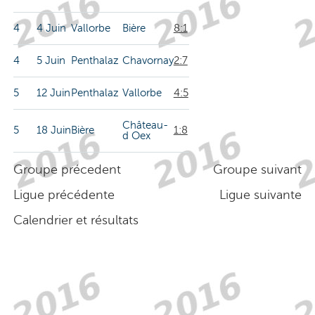
4
4 Juin
Vallorbe
Bière
8:1
4
5 Juin
Penthalaz
Chavornay
2:7
5
12 Juin
Penthalaz
Vallorbe
4:5
Château-
5
18 Juin
Bière
1:8
d Oex
Groupe précedent
Groupe suivant
Ligue précédente
Ligue suivante
Calendrier et résultats