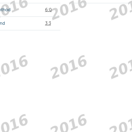
nthod
6:0
and
3:3