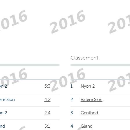
Classement:
n 2
3:3
1
Nyon 2
ère Sion
4:2
2
Valère Sion
n 2
2:4
3
Genthod
and
5:1
4
Gland