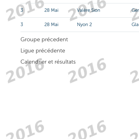
3
28 Mai
Valère Sion
Ge
3
28 Mai
Nyon 2
Gl
Groupe précedent
Ligue précédente
Calendrier et résultats