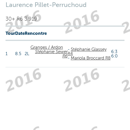
Laurence Pillet-Perruchoud
30+ R6 3.919
Tour
Date
Rencontre
Granges / Ardon
-
Stéphanie Glassey
Stéphanie Sewer
6:3
1
8.5
2L
R4
R6
6:0
-
Mariola Broccard R8