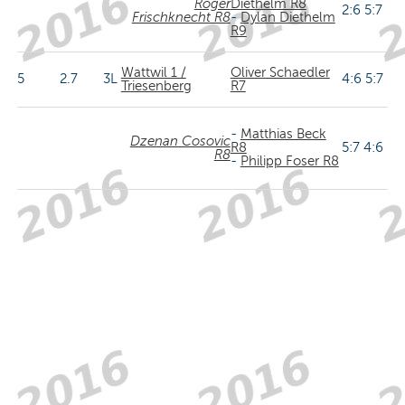
Roger
Diethelm R8
2:6 5:7
Frischknecht R8
-
Dylan Diethelm
R9
Wattwil 1 /
Oliver Schaedler
5
2.7
3L
4:6 5:7
Triesenberg
R7
-
Matthias Beck
Dzenan Cosovic
R8
5:7 4:6
R8
-
Philipp Foser R8