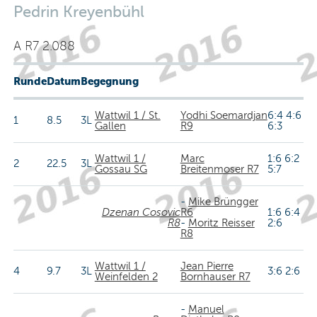
Pedrin Kreyenbühl
A R7 2.088
Runde
Datum
Begegnung
Wattwil 1 / St.
Yodhi Soemardjan
6:4 4:6
1
8.5
3L
Gallen
R9
6:3
Wattwil 1 /
Marc
1:6 6:2
2
22.5
3L
Gossau SG
Breitenmoser R7
5:7
-
Mike Brüngger
Dzenan Cosovic
R6
1:6 6:4
R8
-
Moritz Reisser
2:6
R8
Wattwil 1 /
Jean Pierre
4
9.7
3L
3:6 2:6
Weinfelden 2
Bornhauser R7
-
Manuel