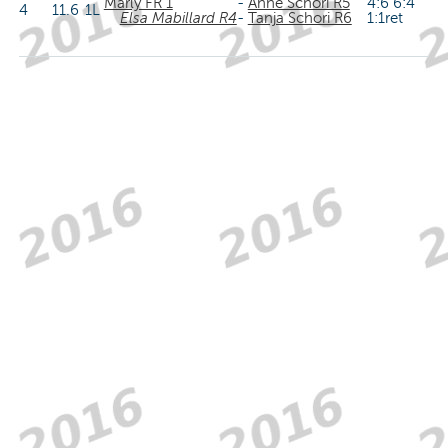
Marly FR 1
-
Anne Schori R5
4:6 6:4
4
11.6
1L
Elsa Mabillard R4
-
Tanja Schori R6
1:1ret