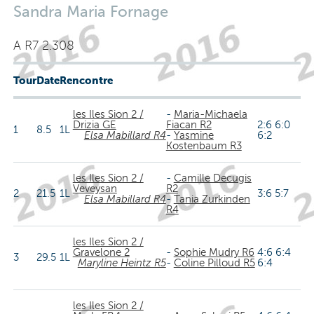
Sandra Maria Fornage
A R7 2.308
Tour
Date
Rencontre
les Iles Sion 2 /
-
Maria-Michaela
Drizia GE
Fiacan R2
2:6 6:0
1
8.5
1L
Elsa Mabillard R4
-
Yasmine
6:2
Kostenbaum R3
les Iles Sion 2 /
-
Camille Decugis
Veveysan
R2
2
21.5
1L
3:6 5:7
Elsa Mabillard R4
-
Tania Zurkinden
R4
les Iles Sion 2 /
Gravelone 2
-
Sophie Mudry R6
4:6 6:4
3
29.5
1L
Maryline Heintz R5
-
Coline Pilloud R5
6:4
les Iles Sion 2 /