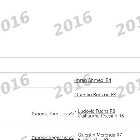
Imran Ahmedi R4
Quentin Bonzon R4
-
Ludovic Fuchs R8
Yannick Sägesser R7
-
Guillaume Reesink R6
-
Quentin Merenda R7
Yannick Sägesser R7
-
Franck Stoll R9