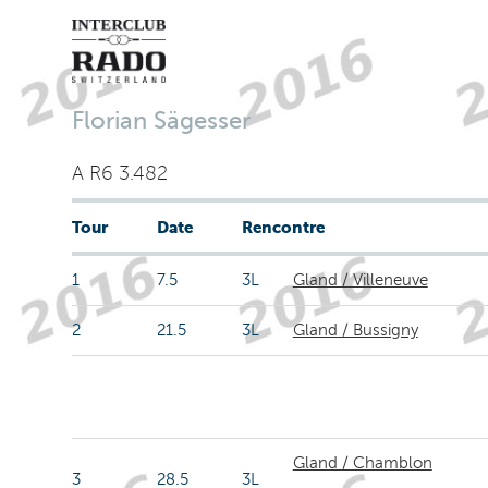
Florian Sägesser
A R6 3.482
Tour
Date
Rencontre
1
7.5
3L
Gland / Villeneuve
2
21.5
3L
Gland / Bussigny
Gland / Chamblon
3
28.5
3L