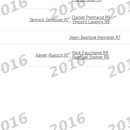
-
Daniel Premand R9
Yannick Sägesser R7
-
Vincent Laverny R9
Jean-Baptiste Kempter R7
-
Nick Faucherre R9
Xavier Ruesch R7
-
Raphael Steiner R9