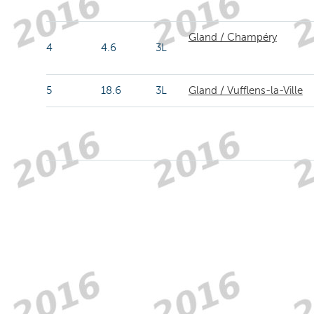
Gland / Champéry
4
4.6
3L
5
18.6
3L
Gland / Vufflens-la-Ville