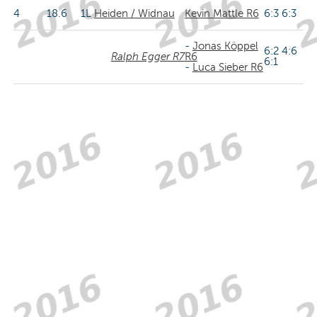
4
18.6
1L
Heiden / Widnau
Kevin Mattle R6
6:3 6:3
-
Jonas Köppel
6:2 4:6
Ralph Egger R7
R6
6:1
-
Luca Sieber R6