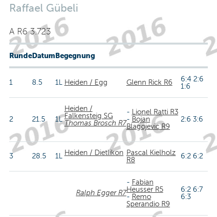
Raffael Gübeli
A R6 3.723
Runde
Datum
Begegnung
6:4 2:6
1
8.5
1L
Heiden / Egg
Glenn Rick R6
1:6
Heiden /
-
Lionel Ratti R3
Falkensteig SG
2
21.5
1L
-
Bojan
2:6 3:6
Thomas Brosch R7
Blagojevic R9
Heiden / Dietlikon
Pascal Kielholz
3
28.5
1L
6:2 6:2
R8
-
Fabian
Heusser R5
6:2 6:7
Ralph Egger R7
-
Remo
6:3
Sperandio R9