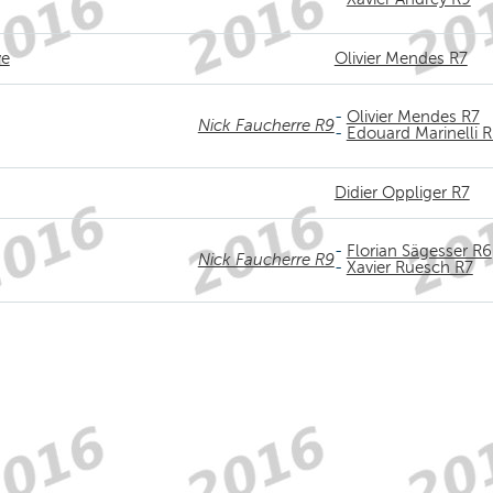
ve
Olivier Mendes R7
-
Olivier Mendes R7
Nick Faucherre R9
-
Edouard Marinelli 
Didier Oppliger R7
-
Florian Sägesser R6
Nick Faucherre R9
-
Xavier Ruesch R7