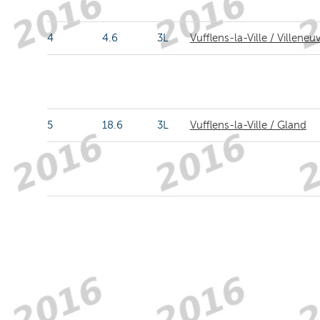
4
4.6
3L
Vufflens-la-Ville / Villeneu
5
18.6
3L
Vufflens-la-Ville / Gland