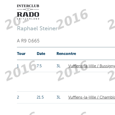
Raphael Steiner
A R9 0.665
Tour
Date
Rencontre
1
7.5
3L
Vufflens-la-Ville / Bussigny
2
21.5
3L
Vufflens-la-Ville / Chambl