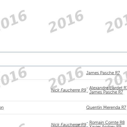
James Pasche R7
-
Alexandre Liardet R
Nick Faucherre R9
-
James Pasche R7
on
Quentin Merenda R7
-
Romain Comte R8
Nick Faucherre R9
-
Xavier Andrey R9