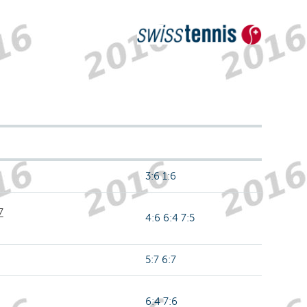
3:6 1:6
7
4:6 6:4 7:5
5:7 6:7
6:4 7:6