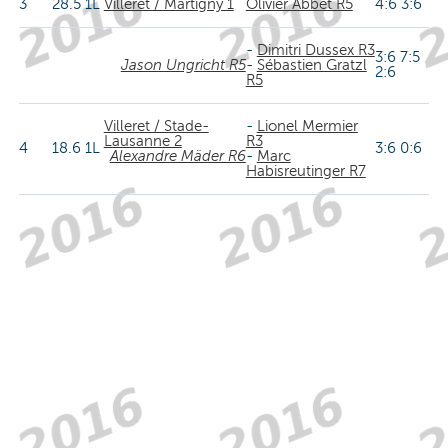
3
28.5
1L
Villeret / Martigny 1
Olivier Abbet R5
4:6 3:6
-
Dimitri Dussex R3
3:6 7:5
Jason Ungricht R5
-
Sébastien Gratzl
2:6
R5
Villeret / Stade-
-
Lionel Mermier
Lausanne 2
R3
4
18.6
1L
3:6 0:6
Alexandre Mäder R6
-
Marc
Habisreutinger R7