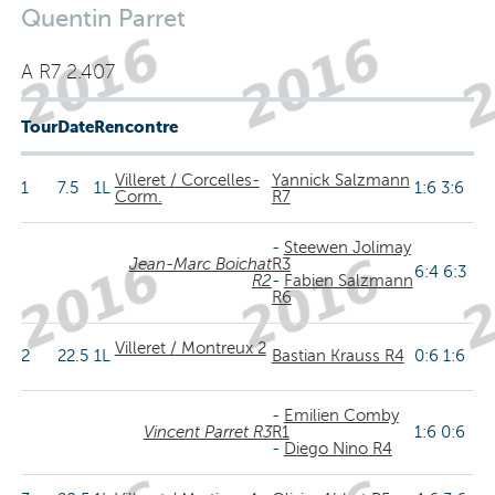
Quentin Parret
A R7 2.407
Tour
Date
Rencontre
Villeret / Corcelles-
Yannick Salzmann
1
7.5
1L
1:6 3:6
Corm.
R7
-
Steewen Jolimay
Jean-Marc Boichat
R3
6:4 6:3
R2
-
Fabien Salzmann
R6
Villeret / Montreux 2
2
22.5
1L
Bastian Krauss R4
0:6 1:6
-
Emilien Comby
Vincent Parret R3
R1
1:6 0:6
-
Diego Nino R4