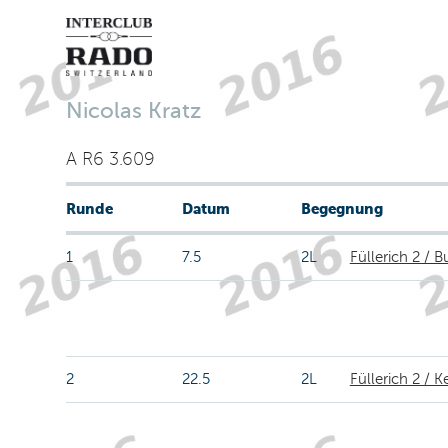
Nicolas Kratz
A R6 3.609
Runde
Datum
Begegnung
1
7.5
2L
Füllerich 2 / B
2
22.5
2L
Füllerich 2 / K