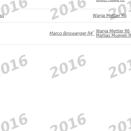
yss
Wanja Mettler R6
-
Wanja Mettler R6
Marco Binswanger R4
-
Mattias Muegeli 