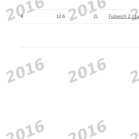
4
12.6
2L
Füllerich 2 / L