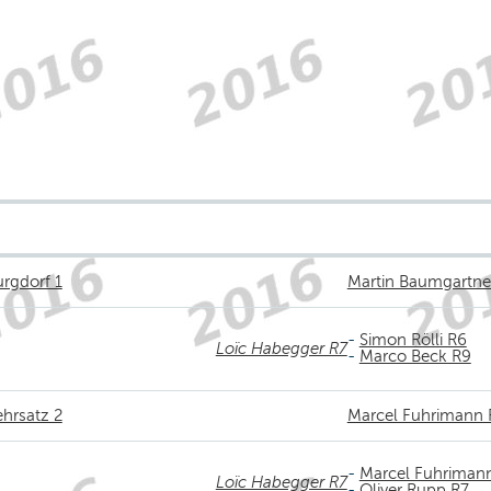
urgdorf 1
Martin Baumgartne
-
Simon Rölli R6
Loïc Habegger R7
-
Marco Beck R9
ehrsatz 2
Marcel Fuhrimann 
-
Marcel Fuhriman
Loïc Habegger R7
-
Oliver Rupp R7