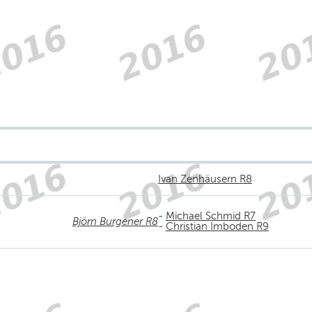
Ivan Zenhäusern R8
-
Michael Schmid R7
Björn Burgener R8
-
Christian Imboden R9