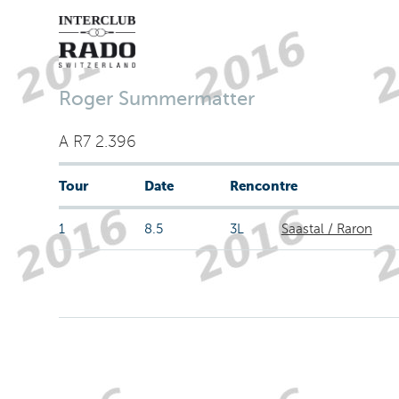
Roger Summermatter
A R7 2.396
Tour
Date
Rencontre
1
8.5
3L
Saastal / Raron