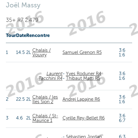
Joël Massy
35+ R7 2.479
Tour
Date
Rencontre
Chalais /
3:6
1
14.5
2L
Samuel Grenon R5
Vouvry
1:6
Laurent
-
Yves Roduner R4
3:6
Tacchini R4
-
Thibaut Matti R5
1:6
Chalais / les
3:6
2
22.5
2L
Andrej Lapajne R6
Iles Sion 2
1:6
Chalais / St-
3:6
3
4.6
2L
Cyrille Rey-Bellet R6
Maurice 1
6:7
-
Sébastien Jordan
6:3