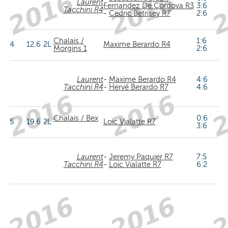
Laurent
Fernandez De Cordova R3
3:6
Tacchini R4
-
Cedric Betrisey R7
2:6
Chalais /
1:6
4
12.6
2L
Maxime Berardo R4
Morgins 1
2:6
Laurent
-
Maxime Berardo R4
4:6
Tacchini R4
-
Hervé Berardo R7
4:6
Chalais / Bex
0:6
5
19.6
2L
Loic Vialatte R7
3:6
Laurent
-
Jeremy Paquier R7
7:5
Tacchini R4
-
Loic Vialatte R7
6:2