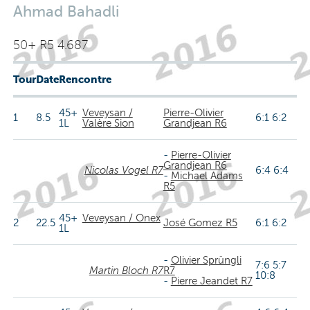
Ahmad Bahadli
50+ R5 4.687
Tour
Date
Rencontre
45+
Veveysan /
Pierre-Olivier
1
8.5
6:1 6:2
1L
Valère Sion
Grandjean R6
-
Pierre-Olivier
Grandjean R6
Nicolas Vogel R7
6:4 6:4
-
Michael Adams
R5
45+
Veveysan / Onex
2
22.5
José Gomez R5
6:1 6:2
1L
-
Olivier Sprüngli
7:6 5:7
Martin Bloch R7
R7
10:8
-
Pierre Jeandet R7