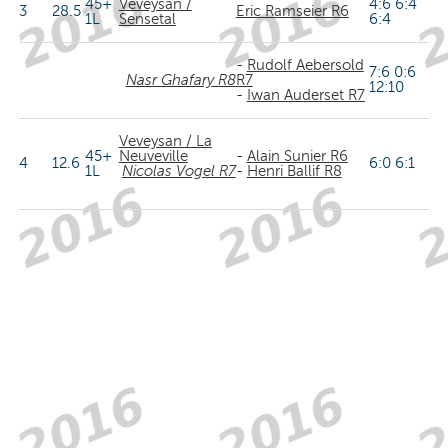
45+
Veveysan /
4:6 6:4
3
28.5
Eric Ramseier R6
1L
Sensetal
6:4
-
Rudolf Aebersold
7:6 0:6
Nasr Ghafary R8
R7
12:10
-
Iwan Auderset R7
Veveysan / La
45+
Neuveville
-
Alain Sunier R6
4
12.6
6:0 6:1
1L
Nicolas Vogel R7
-
Henri Ballif R8